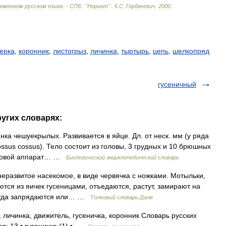
ременном
русском
языке
. -
СПб
.
:
"
Норинт
".
.
К
.
С
.
Горбачевич
.
2000
.
ерка
,
коронник
,
листогрыз
,
личинка
,
тыртырь
,
цепь
,
шелкопряд
гусеничный
ругих словарях:
нка чешуекрылых. Развивается в яйце. Дл. от неск. мм (у ряда
ssus cossus). Тело состоит из головы, 3 грудных и 10 брюшных
Ротовой аппарат… …
Биологический энциклопедический словарь
 неразвитое насекомое, в виде червячка с ножками. Мотыльки,
тся из яичек гусеницами, отъедаются, растут, замирают на
иногда запрядаются или… …
Толковый словарь Даля
личинка, движитель, гусеничка, коронник Словарь русских