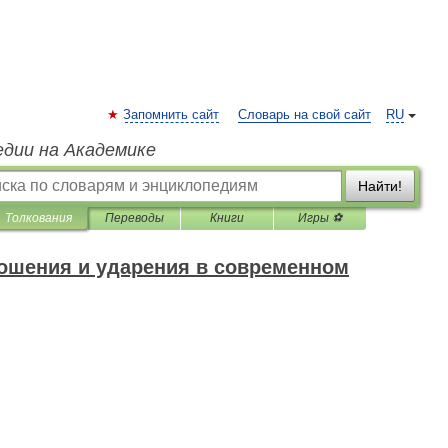
Запомнить сайт
Словарь на свой сайт
RU
едии на Академике
Найти!
Толкования
Переводы
Книги
Игры ⚽
ошения и ударения в современном