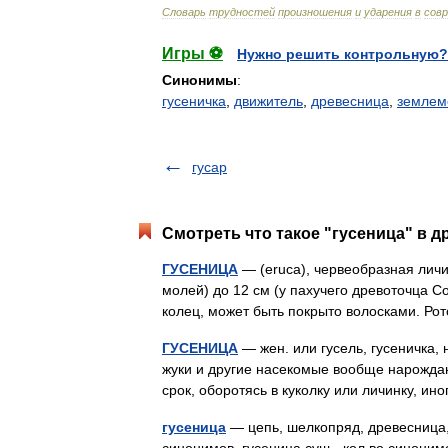
Словарь
трудностей
произношения
и
ударения
в
сов
Игры ⚽
Нужно решить контрольную?
Синонимы
:
гусеничка
,
движитель
,
древесница
,
землем
гусар
Смотреть что такое "гусеница" в д
ГУСЕНИЦА
— (eruca), червеобразная личи
молей) до 12 см (у пахучего древоточца Co
колец, может быть покрыто волосками. 
ГУСЕНИЦА
— жен. или гусель, гусеничка,
жуки и другие насекомые вообще нарождаю
срок, оборотясь в куколку или личинку, 
гусеница
— цепь, шелкопряд, древесница, 