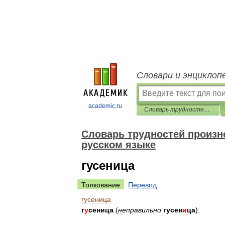
Словари и энциклоп
academic.ru
Словарь трудностей произношения и ударения в современном русском языке
Словарь трудностей произн
русском языке
гусеница
Толкование
Перевод
гусеница
г
у
сеница
(
неправильно
гусен
и
ца
).