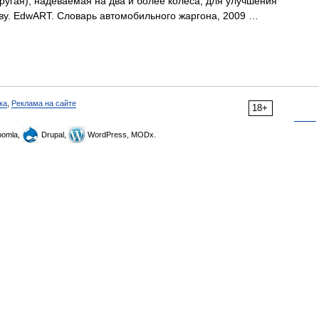
ругая), надеваемая на два и более колеса, для улучшения
ву. EdwART. Словарь автомобильного жаргона, 2009 …
ка
,
Реклама на сайте
18+
omla,
Drupal,
WordPress, MODx.