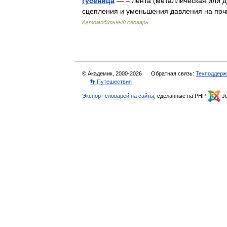
гусеница
— – лента (металлическая или д
сцепления и уменьшения давления на поч
Автомобильный словарь
© Академик, 2000-2026
Обратная связь:
Техподдерж
👣 Путешествия
Экспорт словарей на сайты
, сделанные на PHP,
Jo