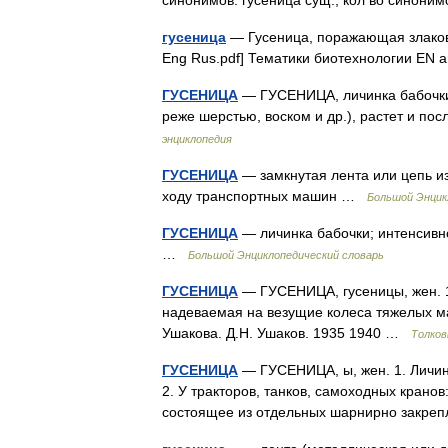
синонимов. гусеница сущ., кол во синонимо
гусеница
— Гусеница, поражающая злаковы
Eng Rus.pdf] Тематики биотехнологии E
ГУСЕНИЦА
— ГУСЕНИЦА, личинка бабочки.
реже шерстью, воском и др.), растет и п
энциклопедия
ГУСЕНИЦА
— замкнутая лента или цепь и
ходу транспортных машин …
Большой Энцик
ГУСЕНИЦА
— личинка бабочки; интенсивно
…
Большой Энциклопедический словарь
ГУСЕНИЦА
— ГУСЕНИЦА, гусеницы, жен. 1.
надеваемая на везущие колеса тяжелых маши
Ушакова. Д.Н. Ушаков. 1935 1940 …
Толков
ГУСЕНИЦА
— ГУСЕНИЦА, ы, жен. 1. Личинк
2. У тракторов, танков, самоходных кранов
состоящее из отдельных шарнирно закре