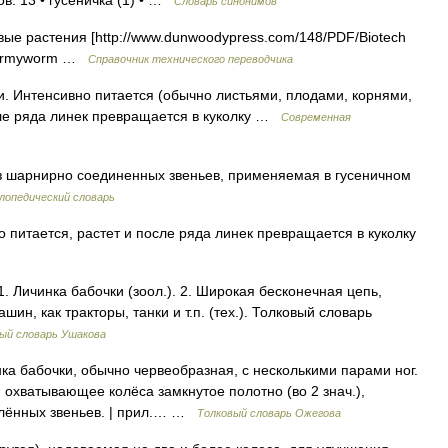
в: 13 • гусеничка (1) • …
Словарь синонимов
е растения [http://www.dunwoodypress.com/148/PDF/Biotech
N armyworm …
Справочник технического переводчика
 Интенсивно питается (обычно листьями, плодами, корнями,
осле ряда линек превращается в куколку …
Современная
з шарнирно соединенных звеньев, применяемая в гусеничном
лопедический словарь
 питается, растет и после ряда линек превращается в куколку
 Личинка бабочки (зоол.). 2. Широкая бесконечная цепь,
н, как тракторы, танки и т.п. (тех.). Толковый словарь
ый словарь Ушакова
а бабочки, обычно червеобразная, с несколькими парами ног.
: охватывающее колёса замкнутое полотно (во 2 знач.),
плённых звеньев. | прил.… …
Толковый словарь Ожегова